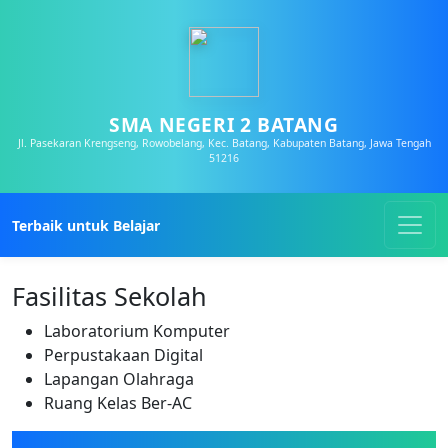
SMA NEGERI 2 BATANG
Jl. Pasekaran Krengseng, Rowobelang, Kec. Batang, Kabupaten Batang, Jawa Tengah
51216
Terbaik untuk Belajar
Fasilitas Sekolah
Laboratorium Komputer
Perpustakaan Digital
Lapangan Olahraga
Ruang Kelas Ber-AC