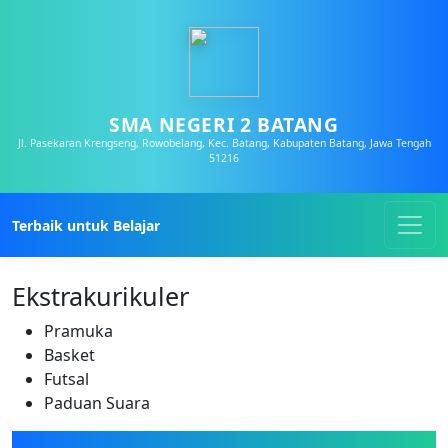
SMA NEGERI 2 BATANG
Jl. Pasekaran Krengseng, Rowobelang, Kec. Batang, Kabupaten Batang, Jawa Tengah
51216
Terbaik untuk Belajar
Ekstrakurikuler
Pramuka
Basket
Futsal
Paduan Suara