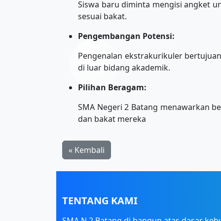
Siswa baru diminta mengisi angket unt
sesuai bakat.
Pengembangan Potensi:
Pengenalan ekstrakurikuler bertuju
di luar bidang akademik.
Pilihan Beragam:
SMA Negeri 2 Batang menawarkan bera
dan bakat mereka
« Kembali
TENTANG KAMI
SMA N 2 Batang di bangun atas dasar keb