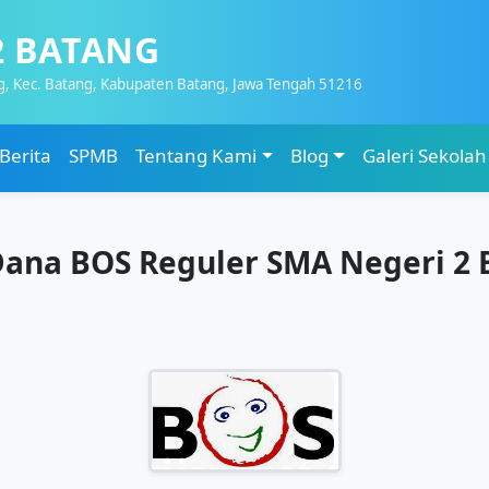
2 BATANG
g, Kec. Batang, Kabupaten Batang, Jawa Tengah 51216
Berita
SPMB
Tentang Kami
Blog
Galeri Sekolah
ana BOS Reguler SMA Negeri 2 