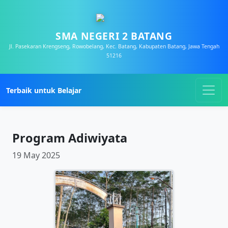
SMA NEGERI 2 BATANG
Jl. Pasekaran Krengseng, Rowobelang, Kec. Batang, Kabupaten Batang, Jawa Tengah
51216
Terbaik untuk Belajar
Program Adiwiyata
19 May 2025