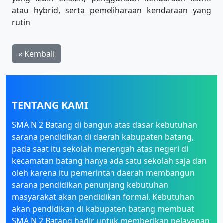
atau hybrid, serta pemeliharaan kendaraan yang
rutin
« Kembali
TENTANG KAMI
SMA N 2 Batang di bangun atas dasar kebutuhan
sarana pendidikan di daerah kabupaten batang,
pada saat itu sekolah menengah atas negeri di
kecamatan batang hanya ada satu sekolah saja dan
oleh karena itu pemerintah daerah membangun
sarana pendidikan penunjang kebutuhan
masyarakat akan pendidikan formal. Kebutuhan
akan pendidikan di kabupaten batang membuat
SMA N 2 Batang hadir untuk memberikan pelayanan