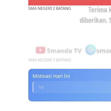
SMA NEGERI 2 BATANG
Motivasi Hari Ini
"nSyastoul okata penyemangat dari g