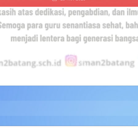
Peringatan Hari Guru Nasional
25 Nov 2025
uru bisa menghidupkan harap