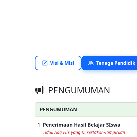
Yulianto Nurul Furqon, MPd
Visi & Misi
Tenaga Pendidik
PENGUMUMAN
PENGUMUMAN
Penerimaan Hasil Belajar SIswa
Tidak Ada File yang Di sertakan/lampirkan