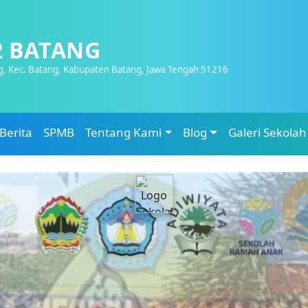
2 BATANG
g, Kec. Batang, Kabupaten Batang, Jawa Tengah 51216
Berita
SPMB
Tentang Kami
Blog
Galeri Sekolah